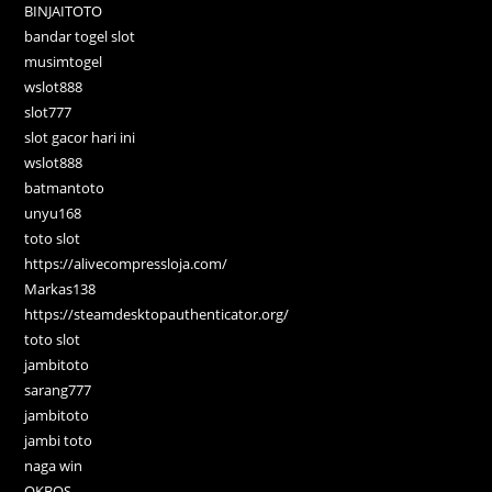
BINJAITOTO
bandar togel slot
musimtogel
wslot888
slot777
slot gacor hari ini
wslot888
batmantoto
unyu168
toto slot
https://alivecompressloja.com/
Markas138
https://steamdesktopauthenticator.org/
toto slot
jambitoto
sarang777
jambitoto
jambi toto
naga win
OKBOS