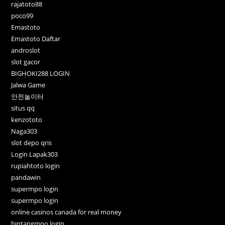
rajatoto88
poco99
Emastoto
Emastoto Daftar
androslot
slot gacor
BIGHOKI288 LOGIN
Jalwa Game
안전놀이터
situs qq
kenzototo
Naga303
slot depo qris
Login Lapak303
rupiahtoto login
pandawin
supermpo login
supermpo login
online casinos canada for real money
bintangmpo login