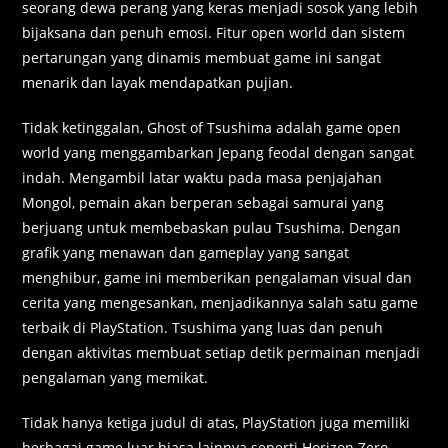
seorang dewa perang yang keras menjadi sosok yang lebih
bijaksana dan penuh emosi. Fitur open world dan sistem
pertarungan yang dinamis membuat game ini sangat
menarik dan layak mendapatkan pujian.
Tidak ketinggalan, Ghost of Tsushima adalah game open
world yang menggambarkan Jepang feodal dengan sangat
indah. Mengambil latar waktu pada masa penjajahan
Mongol, pemain akan berperan sebagai samurai yang
berjuang untuk membebaskan pulau Tsushima. Dengan
grafik yang menawan dan gameplay yang sangat
menghibur, game ini memberikan pengalaman visual dan
cerita yang mengesankan, menjadikannya salah satu game
terbaik di PlayStation. Tsushima yang luas dan penuh
dengan aktivitas membuat setiap detik permainan menjadi
pengalaman yang memikat.
Tidak hanya ketiga judul di atas, PlayStation juga memiliki
berbagai game luar biasa lainnya seperti Horizon Zero