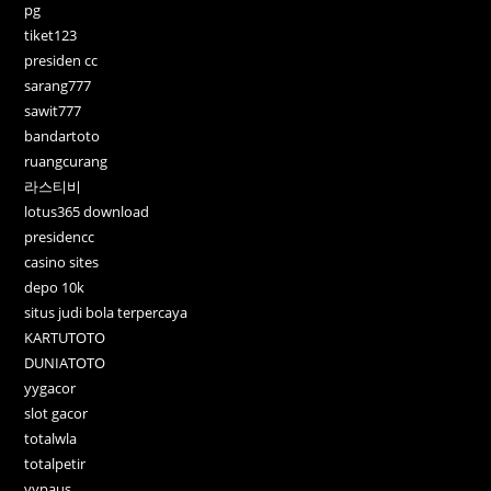
pg
tiket123
presiden cc
sarang777
sawit777
bandartoto
ruangcurang
라스티비
lotus365 download
presidencc
casino sites
depo 10k
situs judi bola terpercaya
KARTUTOTO
DUNIATOTO
yygacor
slot gacor
totalwla
totalpetir
yypaus