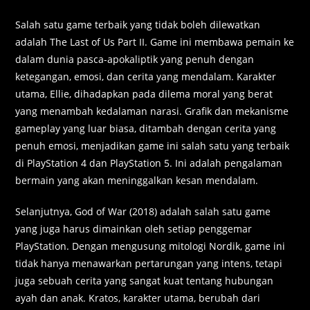
Salah satu game terbaik yang tidak boleh dilewatkan
adalah The Last of Us Part II. Game ini membawa pemain ke
dalam dunia pasca-apokaliptik yang penuh dengan
ketegangan, emosi, dan cerita yang mendalam. Karakter
utama, Ellie, dihadapkan pada dilema moral yang berat
yang menambah kedalaman narasi. Grafik dan mekanisme
gameplay yang luar biasa, ditambah dengan cerita yang
penuh emosi, menjadikan game ini salah satu yang terbaik
di PlayStation 4 dan PlayStation 5. Ini adalah pengalaman
bermain yang akan meninggalkan kesan mendalam.
Selanjutnya, God of War (2018) adalah salah satu game
yang juga harus dimainkan oleh setiap penggemar
PlayStation. Dengan mengusung mitologi Nordik, game ini
tidak hanya menawarkan pertarungan yang intens, tetapi
juga sebuah cerita yang sangat kuat tentang hubungan
ayah dan anak. Kratos, karakter utama, berubah dari