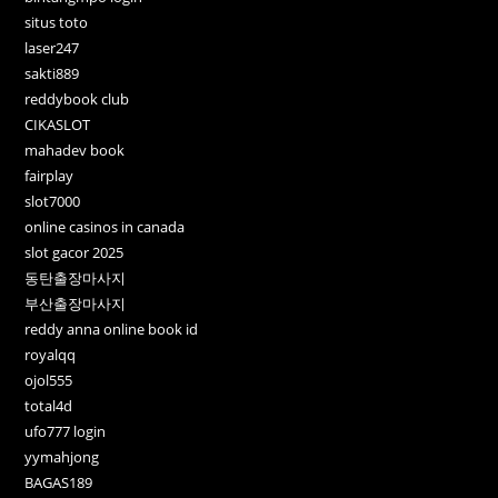
situs toto
laser247
sakti889
reddybook club
CIKASLOT
mahadev book
fairplay
slot7000
online casinos in canada
slot gacor 2025
동탄출장마사지
부산출장마사지
reddy anna online book id
royalqq
ojol555
total4d
ufo777 login
yymahjong
BAGAS189