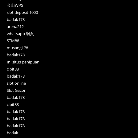
金山WPS
slot deposit 1000
badak178
arena212
whatsapp 網頁
STM88
musang178
badak178
Ini situs penipuan
cipit88
badak178
slot online
Slot Gacor
badak178
cipit88
badak178
badak178
badak178
badak