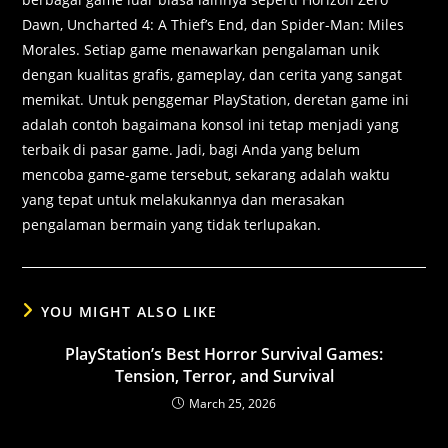
Dawn, Uncharted 4: A Thief’s End, dan Spider-Man: Miles
Morales. Setiap game menawarkan pengalaman unik
dengan kualitas grafis, gameplay, dan cerita yang sangat
memikat. Untuk penggemar PlayStation, deretan game ini
adalah contoh bagaimana konsol ini tetap menjadi yang
terbaik di pasar game. Jadi, bagi Anda yang belum
mencoba game-game tersebut, sekarang adalah waktu
yang tepat untuk melakukannya dan merasakan
pengalaman bermain yang tidak terlupakan.
YOU MIGHT ALSO LIKE
PlayStation’s Best Horror Survival Games:
Tension, Terror, and Survival
March 25, 2026