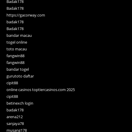
Badak178
Badak178
https://gacorway.com
badak178
Badak178
bandar macau
togel online
toto macau
fangwin88
fangwin88
bandar togel
gurutoto daftar
cipit88
online casinos toptiercasinos.com 2025
cipit88
betinexch login
badak178
arena212
sanjaya78
musang178