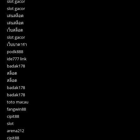
slot gacor
slot gacor
เล่นสล็อต
เล่นสล็อต
เว็บสล็อต
slot gacor
เว็บบาคาร่า
podk888
ide777 link
badak178
สล็อต
สล็อต
badak178
badak178
toto macau
fangwin88
cipit88
slot
arena212
cipit88