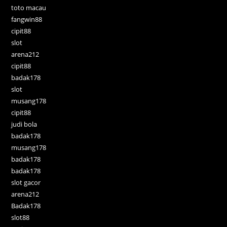
toto macau
fangwin88
cipit88
slot
arena212
cipit88
badak178
slot
musang178
cipit88
judi bola
badak178
musang178
badak178
badak178
slot gacor
arena212
Badak178
slot88