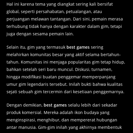
Hal ini karena tema yang diangkat sering kali bersifat
global, seperti persahabatan, petualangan, atau
perjuangan melawan tantangan. Dari sini, pemain merasa
terhubung tidak hanya dengan karakter dalam gim, tetapi
juga dengan sesama pemain lain.
Selain itu, gim yang termasuk
best games
sering
melahirkan komunitas besar yang aktif selama bertahun-
tahun. Komunitas ini menjaga popularitas gim tetap hidup,
bahkan setelah seri baru muncul. Diskusi, turnamen,
hingga modifikasi buatan penggemar memperpanjang
umur gim legendaris tersebut. Inilah bukti bahwa kualitas
sejati sebuah gim tercermin dari kesetiaan penggemarnya.
Dengan demikian,
best games
selalu lebih dari sekadar
produk komersial. Mereka adalah ikon budaya yang
menginspirasi, menghibur, dan mempererat hubungan
antar manusia. Gim-gim inilah yang akhirnya membentuk