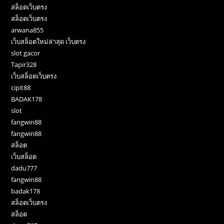
สล็อตเว็บตรง
สล็อตเว็บตรง
arwana855
เว็บสล็อตใหม่ล่าสุด เว็บตรง
slot gacor
Tapir328
เว็บสล็อตเว็บตรง
cipit88
BADAK178
slot
fangwin88
fangwin88
สล็อต
เว็บสล็อต
dadu777
fangwin88
badak178
สล็อตเว็บตรง
สล็อต