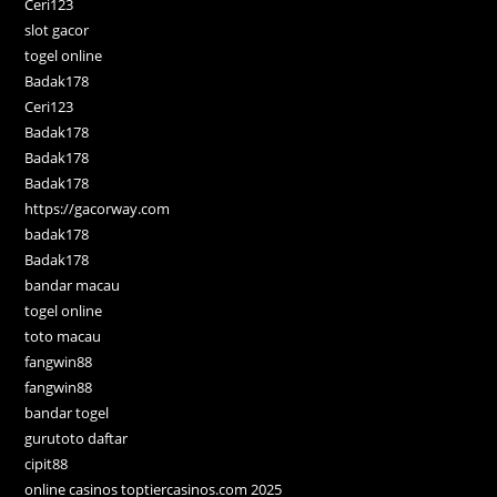
Ceri123
slot gacor
togel online
Badak178
Ceri123
Badak178
Badak178
Badak178
https://gacorway.com
badak178
Badak178
bandar macau
togel online
toto macau
fangwin88
fangwin88
bandar togel
gurutoto daftar
cipit88
online casinos toptiercasinos.com 2025