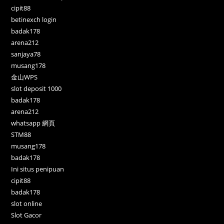
cipit88
betinexch login
badak178
arena212
sanjaya78
musang178
金山WPS
slot deposit 1000
badak178
arena212
whatsapp 網頁
STM88
musang178
badak178
Ini situs penipuan
cipit88
badak178
slot online
Slot Gacor