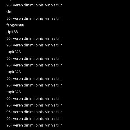
96lı veren dinimi binisi virin sitilir
slot
96lı veren dinimi binisi virin sitilir
fangwin88
cipit88
96lı veren dinimi binisi virin sitilir
96lı veren dinimi binisi virin sitilir
tapir328
96lı veren dinimi binisi virin sitilir
96lı veren dinimi binisi virin sitilir
tapir328
96lı veren dinimi binisi virin sitilir
96lı veren dinimi binisi virin sitilir
tapir328
96lı veren dinimi binisi virin sitilir
96lı veren dinimi binisi virin sitilir
96lı veren dinimi binisi virin sitilir
96lı veren dinimi binisi virin sitilir
96lı veren dinimi binisi virin sitilir