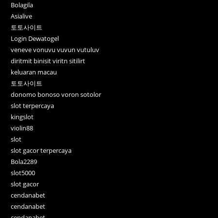
Bolagila
Asialive
토토사이트
Login Dewatogel
veneve vonuvu vuvun vutuluv
diritmit binisit viritn sitilirt
keluaran macau
토토사이트
donomo bonoso voron sotolor
slot terpercaya
kingslot
violin88
slot
slot gacor terpercaya
Bola2289
slot5000
slot gacor
cendanabet
cendanabet
cendanabet