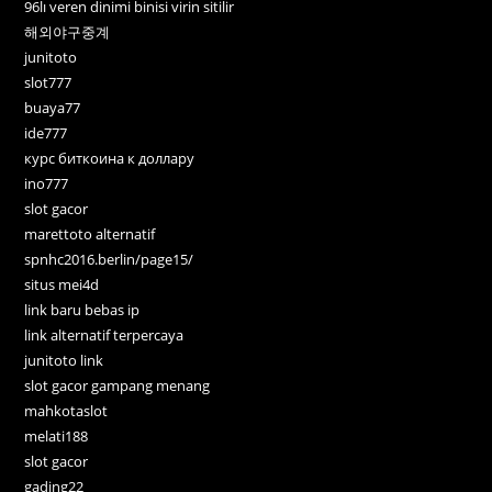
96lı veren dinimi binisi virin sitilir
해외야구중계
junitoto
slot777
buaya77
ide777
курс биткоина к доллару
ino777
slot gacor
marettoto alternatif
spnhc2016.berlin/page15/
situs mei4d
link baru bebas ip
link alternatif terpercaya
junitoto link
slot gacor gampang menang
mahkotaslot
melati188
slot gacor
gading22