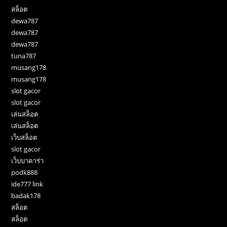
สล็อต
dewa787
dewa787
dewa787
tuna787
musang178
musang178
slot gacor
slot gacor
เล่นสล็อต
เล่นสล็อต
เว็บสล็อต
slot gacor
เว็บบาคาร่า
podk888
ide777 link
badak178
สล็อต
สล็อต