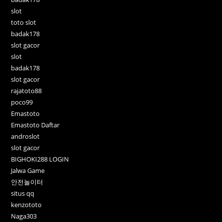
slot
toto slot
badak178
slot gacor
slot
badak178
slot gacor
rajatoto88
poco99
Emastoto
Emastoto Daftar
androslot
slot gacor
BIGHOKI288 LOGIN
Jalwa Game
안전놀이터
situs qq
kenzototo
Naga303