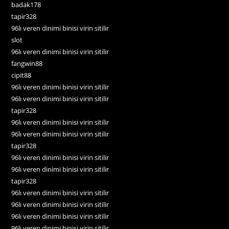
badak178
tapir328
96lı veren dinimi binisi virin sitilir
slot
96lı veren dinimi binisi virin sitilir
fangwin88
cipit88
96lı veren dinimi binisi virin sitilir
96lı veren dinimi binisi virin sitilir
tapir328
96lı veren dinimi binisi virin sitilir
96lı veren dinimi binisi virin sitilir
tapir328
96lı veren dinimi binisi virin sitilir
96lı veren dinimi binisi virin sitilir
tapir328
96lı veren dinimi binisi virin sitilir
96lı veren dinimi binisi virin sitilir
96lı veren dinimi binisi virin sitilir
96lı veren dinimi binisi virin sitilir