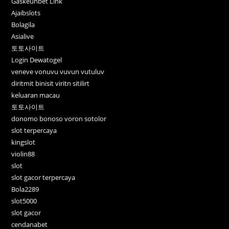
Gaskeunbet Link
Ajaibslots
Bolagila
Asialive
토토사이트
Login Dewatogel
veneve vonuvu vuvun vutuluv
diritmit binisit viritn sitilirt
keluaran macau
토토사이트
donomo bonoso voron sotolor
slot terpercaya
kingslot
violin88
slot
slot gacor terpercaya
Bola2289
slot5000
slot gacor
cendanabet