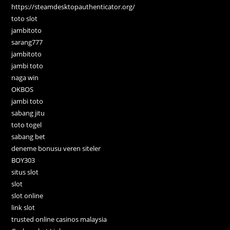
https://steamdesktopauthenticator.org/
toto slot
jambitoto
sarang777
jambitoto
jambi toto
naga win
OKBOS
jambi toto
sabang jitu
toto togel
sabang bet
deneme bonusu veren siteler
BOY303
situs slot
slot
slot online
link slot
trusted online casinos malaysia