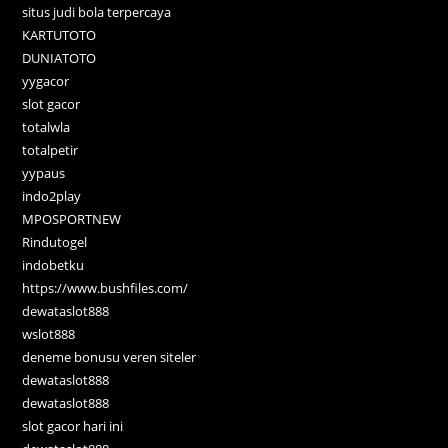
situs judi bola terpercaya
KARTUTOTO
DUNIATOTO
yygacor
slot gacor
totalwla
totalpetir
yypaus
indo2play
MPOSPORTNEW
Rindutogel
indobetku
https://www.bushfiles.com/
dewataslot888
wslot888
deneme bonusu veren siteler
dewataslot888
dewataslot888
slot gacor hari ini