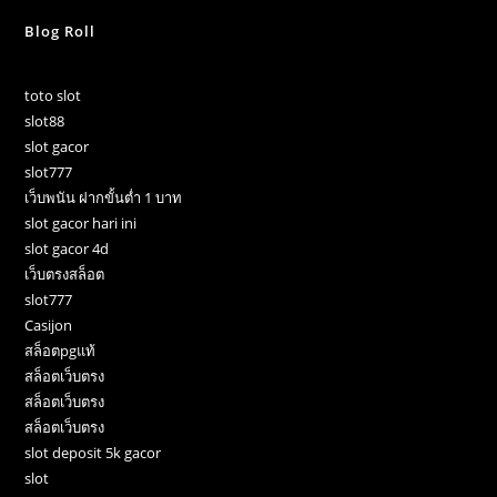
Blog Roll
toto slot
slot88
slot gacor
slot777
เว็บพนัน ฝากขั้นต่ำ 1 บาท
slot gacor hari ini
slot gacor 4d
เว็บตรงสล็อต
slot777
Casijon
สล็อตpgแท้
สล็อตเว็บตรง
สล็อตเว็บตรง
สล็อตเว็บตรง
slot deposit 5k gacor
slot