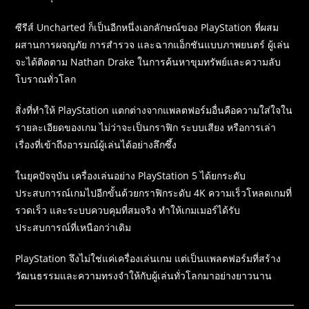
ซีรีส์
Uncharted
ก็เป็นอีกหนึ่งเอกลักษณ์ของ PlayStation ที่ผสม
ผสานการผจญภัย การสำรวจ และฉากแอ็กชันแบบภาพยนตร์ ผู้เล่น
จะได้ติดตาม Nathan Drake ในการค้นหาขุมทรัพย์และความลับ
โบราณทั่วโลก
สิ่งที่ทำให้ PlayStation แตกต่างจากแพลตฟอร์มอื่นคือความใส่ใจใน
รายละเอียดของเกม ไม่ว่าจะเป็นกราฟิก ระบบเสียง หรือการเล่า
เรื่องที่เข้าถึงอารมณ์ผู้เล่นได้อย่างลึกซึ้ง
ในยุคปัจจุบัน เครื่องเล่นอย่าง PlayStation 5 ได้ยกระดับ
ประสบการณ์เกมไปอีกขั้นด้วยกราฟิกระดับ 4K ความเร็วโหลดเกมที่
รวดเร็ว และระบบควบคุมที่สมจริง ทำให้เกมเมอร์ได้รับ
ประสบการณ์ที่เหนือกว่าเดิม
PlayStation จึงไม่ใช่แค่เครื่องเล่นเกม แต่เป็นแพลตฟอร์มที่สร้าง
วัฒนธรรมและความทรงจำให้กับผู้เล่นทั่วโลกมาอย่างยาวนาน