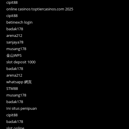
cipit88
online casinos toptiercasinos.com 2025
cipit88
betinexch login
badak178
arena212
sanjaya78
musang178
金山WPS
slot deposit 1000
badak178
arena212
whatsapp 網頁
STM88
musang178
badak178
Ini situs penipuan
cipit88
badak178
slot online