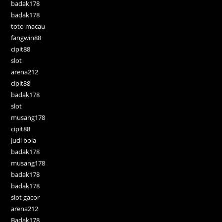
badak178
badak178
toto macau
fangwin88
cipit88
slot
arena212
cipit88
badak178
slot
musang178
cipit88
judi bola
badak178
musang178
badak178
badak178
slot gacor
arena212
Badak178